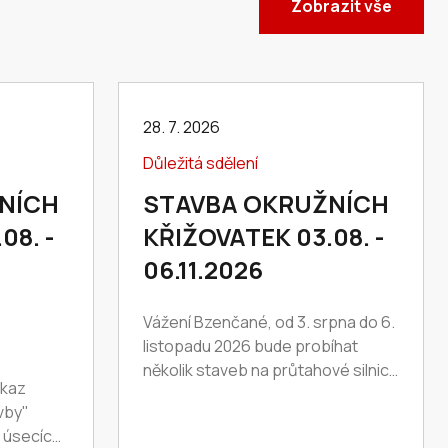
Zobrazit vše
28. 7. 2026
Důležitá sdělení
NÍCH
STAVBA OKRUŽNÍCH
08. -
KŘIŽOVATEK 03.08. -
06.11.2026
Vážení Bzenčané, od 3. srpna do 6.
listopadu 2026 bude probíhat
několik staveb na průtahové silnici
ákaz
I/54 v našem městě. Jedná se
vby"
o tyto stavby: nová okružní
 úsecích
křižovatka na náměstí…