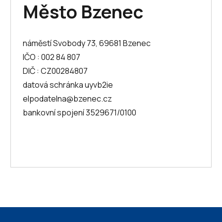
Město Bzenec
náměstí Svobody 73, 69681 Bzenec
IČO : 002 84 807
DIČ : CZ00284807
datová schránka uyvb2ie
elpodatelna@bzenec.cz
bankovní spojení 3529671/0100