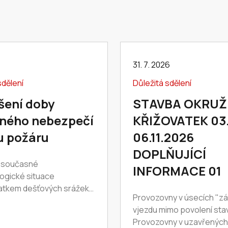
6
31. 7. 2026
sdělení
Důležitá sdělení
šení doby
STAVBA OKRUŽ
ného nebezpečí
KŘIŽOVATEK 03.
u požáru
06.11.2026
DOPLŇUJÍCÍ
 současné
INFORMACE 01
ogické situace
atkem dešťových srážek
Provozovny v úsecích "z
jícího počtu evidovaných
vjezdu mimo povolení sta
a území celého
Provozovny v uzavřených
vského kraje. V období