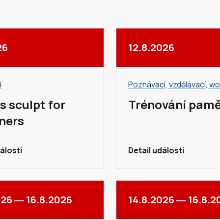
26
12.8.2026
í
Poznávací, vzdělávací, w
s sculpt for
Trénování pamě
ners
álosti
Detail události
026
―
16.8.2026
14.8.2026
―
16.8.2