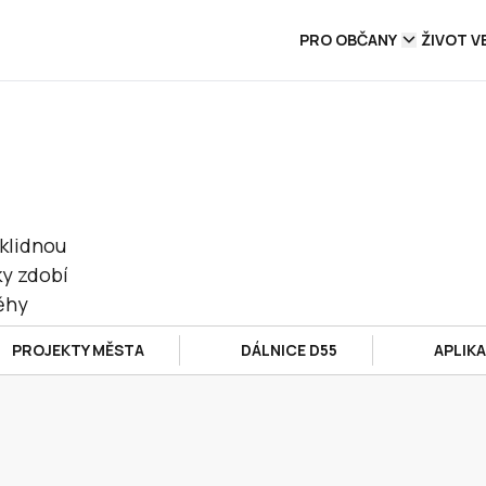
PRO OBČANY
ŽIVOT V
klidnou
ky zdobí
běhy
PROJEKTY MĚSTA
DÁLNICE D55
APLIK