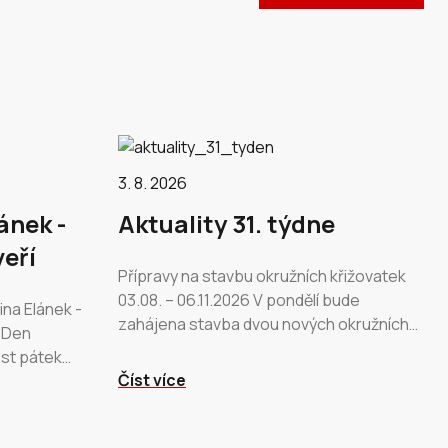
3. 8. 2026
ánek -
Aktuality 31. týdne
eří
Přípravy na stavbu okružních křižovatek
03.08. – 06.11.2026 V pondělí bude
na Elánek -
zahájena stavba dvou nových okružních
 Den
křižovatek na náměstí a u Desty, nového
ost pátek
přechodu u Penny a úpravy…
Číst více
sobota
Město…