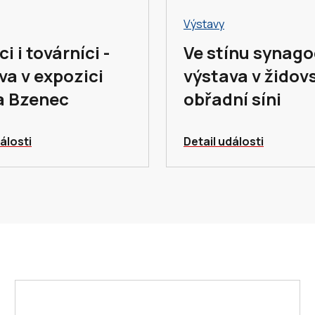
Výstavy
i i továrníci -
Ve stínu synago
va v expozici
výstava v židov
a Bzenec
obřadní síni
álosti
Detail události