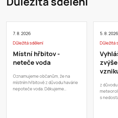
Důležitá sdělení
7. 8. 2026
5. 8. 202
Důležitá sdělení
Důležitá 
Místní hřbitov -
Vyhlá
neteče voda
zvýše
vznik
Oznamujeme občanům, že na
místním hřbitově z důvodu havárie
z důvodu
nepoteče voda. Děkujeme
meteorol
za pochopení.
s nedost
a vzrůsta
požárů n
Jihomora