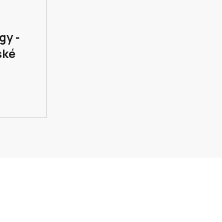
gy -
ské