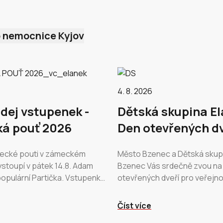
o nemocnice Kyjov
4. 8. 2026
dej vstupenek -
Dětská skupina El
á pouť 2026
Den otevřených dv
necké pouti v zámeckém
Město Bzenec a Dětská skupi
ystoupí v pátek 14.8. Adam
Bzenec Vás srdečně zvou na
 populární Partička. Vstupenky
otevřených dveří pro veřejn
rodeji na portále
14.8.2026 od 16:00 do 19:00 
 a v Informačním…
15.8.2026 od 10:00 do 19:00 
Číst více