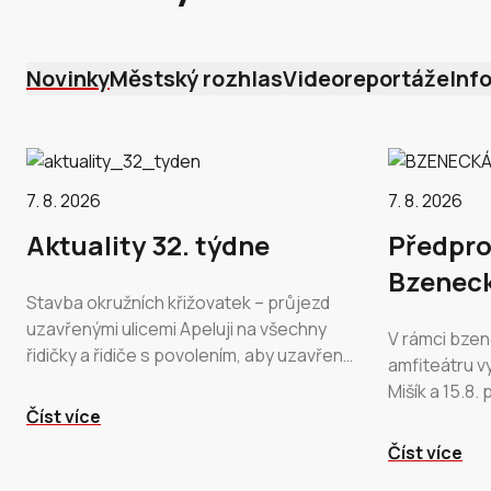
Novinky
Městský rozhlas
Videoreportáže
Inf
7. 8. 2026
7. 8. 2026
Aktuality 32. týdne
Předpro
Bzeneck
Stavba okružních křižovatek – průjezd
uzavřenými ulicemi Apeluji na všechny
V rámci bze
řidičky a řidiče s povolením, aby uzavřené
amfiteátru v
ulice využívali co nejméně. Semafory na
Mišík a 15.8.
hlavní silnici jsou…
Číst více
jsou v předp
smsticket.cz
Číst více