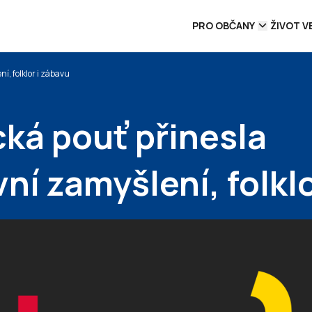
PRO OBČANY
ŽIVOT V
í, folklor i zábavu
ká pouť přinesla
í zamyšlení, folklo
u