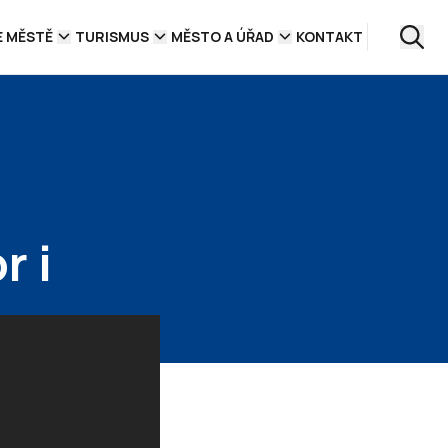
E MĚSTĚ
TURISMUS
MĚSTO A ÚŘAD
KONTAKT
r i