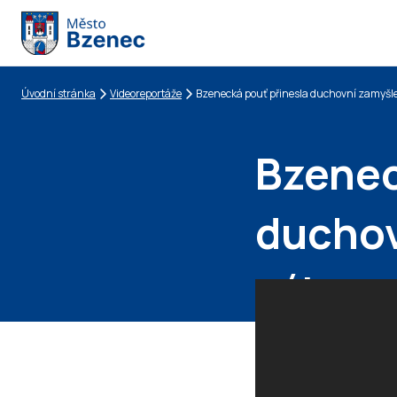
Úvodní stránka
Videoreportáže
Bzenecká pouť přinesla duchovní zamyšlen
Drobečková navigace
Bzenec
duchovn
zábav