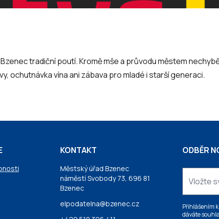
l Bzenec tradiční poutí. Kromě mše a průvodu městem nechybě
avy, ochutnávka vína ani zábava pro mladé i starší generaci.
E
KONTAKT
ODBĚR N
pnosti
Městský úřad Bzenec
náměstí Svobody 73, 696 81
Bzenec
elpodatelna@bzenec.cz
Přihlášením k
dáváte souhla