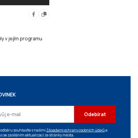
ly v jejím programu
OVINEK
Odebírat
 odběru souhlasíte s našimi
Zásadami ochrany osobních údajů
a
s se zasíláním aktualizací ze stránky města.