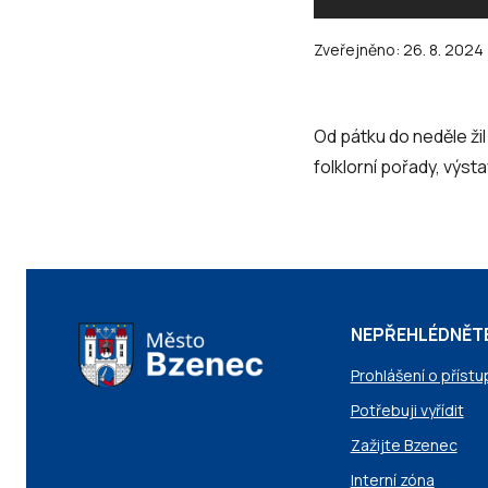
Zveřejněno:
26. 8. 2024
Od pátku do neděle ži
folklorní pořady, výst
NEPŘEHLÉDNĚT
Prohlášení o přístu
Potřebuji vyřídit
Zažijte Bzenec
Interní zóna