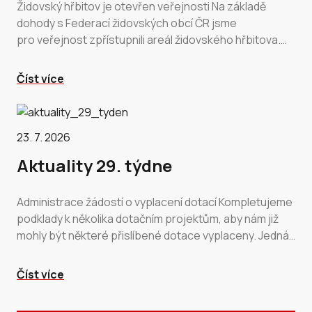
Židovský hřbitov je otevřen veřejnosti Na základě
dohody s Federací židovských obcí ČR jsme
pro veřejnost zpřístupnili areál židovského hřbitova.
Ten bude otevřen denně od května…
Číst více
23. 7. 2026
Aktuality 29. týdne
Administrace žádostí o vyplacení dotací Kompletujeme
podklady k několika dotačním projektům, aby nám již
mohly být některé přislíbené dotace vyplaceny. Jedná
se zejména o…
Číst více