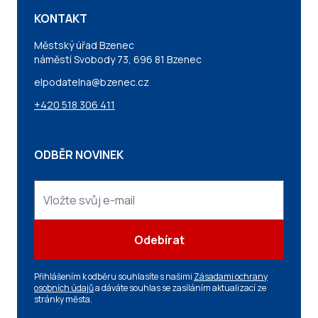
KONTAKT
Městský úřad Bzenec
náměstí Svobody 73, 696 81 Bzenec
elpodatelna@bzenec.cz
+420 518 306 411
ODBĚR NOVINEK
Odebírat
Přihlášením k odběru souhlasíte s našimi
Zásadami ochrany
osobních údajů
a dáváte souhlas se zasíláním aktualizací ze
stránky města.