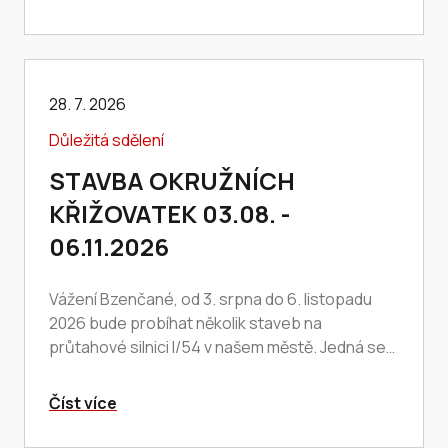
28. 7. 2026
Důležitá sdělení
STAVBA OKRUŽNÍCH
KŘIŽOVATEK 03.08. -
06.11.2026
Vážení Bzenčané, od 3. srpna do 6. listopadu
2026 bude probíhat několik staveb na
průtahové silnici I/54 v našem městě. Jedná se
o tyto stavby: nová okružní křižovatka na
náměstí…
Číst více