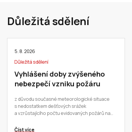
Důležitá sdělení
5. 8. 2026
Důležitá sdělení
Vyhlášení doby zvýšeného
nebezpečí vzniku požáru
z důvodu současné meteorologické situace
s nedostatkem dešťových srážek
a vzrůstajícího počtu evidovaných požárů na
území celého Jihomoravského kraje. V období
zvýšeného nebezpečí…
Číst více