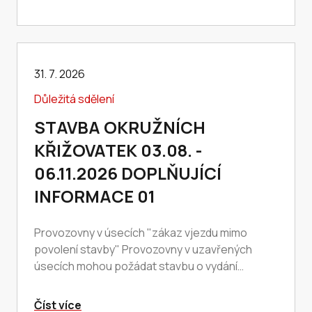
31. 7. 2026
Důležitá sdělení
STAVBA OKRUŽNÍCH
KŘIŽOVATEK 03.08. -
06.11.2026 DOPLŇUJÍCÍ
INFORMACE 01
Provozovny v úsecích "zákaz vjezdu mimo
povolení stavby" Provozovny v uzavřených
úsecích mohou požádat stavbu o vydání
povolení pro své zaměstnance a zákazníky.
Žádosti se…
Číst více