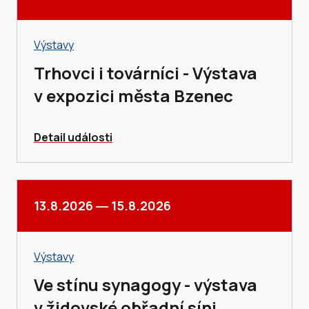
Výstavy
Trhovci i továrníci - Výstava
v expozici města Bzenec
Detail události
13.8.2026
―
15.8.2026
Výstavy
Ve stínu synagogy - výstava
v židovské obřadní síni