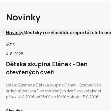
Novinky
Novinky
Městský rozhlas
Videoreportáže
Info n
4. 8. 2026
Dětská skupina Elánek - Den
otevřených dveří
Město Bzenec a Dětská skupina Elánek - Bzenec Vás
srdečně zvou na Den otevřených dveří pro veřejnost
pátek 14.8.2026 od 16:00 do 19:00 sobota 15.8.2026
od 10:00 do 19:00 Město…
Číst více