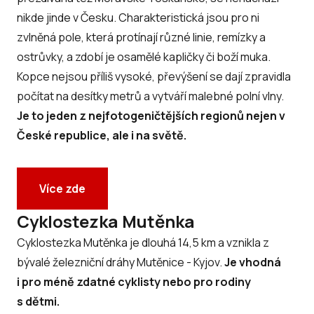
nikde jinde v Česku. Charakteristická jsou pro ni
zvlněná pole, která protínají různé linie, remízky a
ostrůvky, a zdobí je osamělé kapličky či boží muka.
Kopce nejsou příliš vysoké, převýšení se dají zpravidla
počítat na desítky metrů a vytváří malebné polní vlny.
Je to jeden z nejfotogeničtějších regionů nejen v
České republice, ale i na světě.
Více zde
Cyklostezka Mutěnka
Cyklostezka Mutěnka je dlouhá 14,5 km a vznikla z
bývalé železniční dráhy Mutěnice - Kyjov.
Je vhodná
i pro méně zdatné cyklisty nebo pro rodiny
s dětmi.