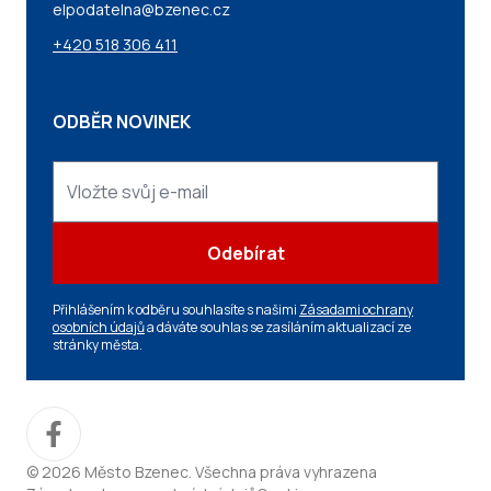
elpodatelna@bzenec.cz
+420 518 306 411
ODBĚR NOVINEK
Odebírat
Přihlášením k odběru souhlasíte s našimi
Zásadami ochrany
osobních údajů
a dáváte souhlas se zasíláním aktualizací ze
stránky města.
© 2026 Město Bzenec. Všechna práva vyhrazena