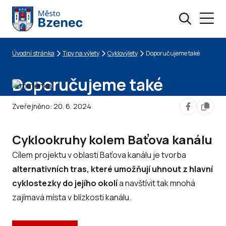
Úvodní stránka
Tipy na výlety
Cyklovýlety
Doporučujeme také
Drobečková navigace
Doporučujeme také
Zveřejněno:
20. 6. 2024
Cyklookruhy kolem Baťova kanálu
Cílem projektu v oblasti Baťova kanálu je tvorba
alternativních tras, které umožňují uhnout z hlavní
cyklostezky do jejího okolí
a navštívit tak mnohá
zajímavá místa v blízkosti kanálu.