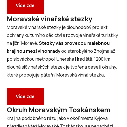
Více zde
Moravské vinařské stezky
Moravské vinařské stezky je dlouhodobý projekt
ochrany kulturního dědictví a rozvoje vinařské turistiky
na jižní Moravě.
Stezky vás provedou malebnou
krajinou mezi vinohrady
od starobylého Znojma až
po slováckou metropoli Uherské Hradiště. 1200 km
dlouhá síť vinařských stezek je tvořena deseti okruhy,
které propojuje páteřní Moravská vinná stezka.
Více zde
Okruh Moravským Toskánskem
Krajina podobného rázu jako v okolí města Kyjova,
přezdívaná též Moravské Toskánsko, se nenachází