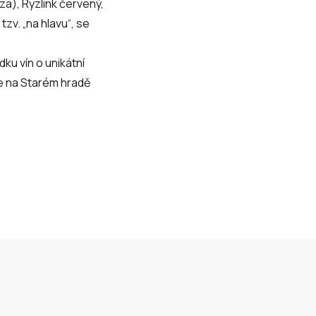
a), Ryzlink červený,
tzv. „na hlavu“, se
dku vín o unikátní
je na Starém hradě