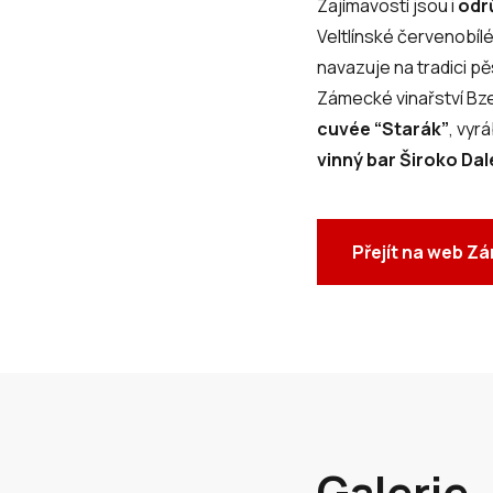
Zajímavostí jsou i
odr
Veltlínské červenobílé,
navazuje na tradici pě
Zámecké vinařství Bze
cuvée “Starák”
, vyr
vinný bar Široko Da
Přejít na web Z
Galerie