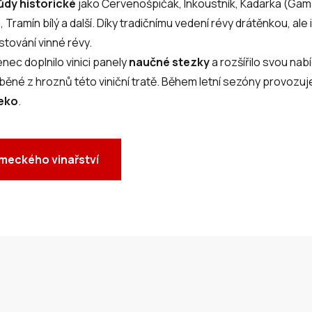
ůdy historické
jako Červenošpičák, Inkoustník, Kadarka (Gamz
 Tramín bílý a další. Díky tradičnímu vedení révy drátěnkou, ale i 
stování vinné révy.
nec doplnilo vinici panely
naučné stezky
a rozšířilo svou nabí
áběné z hroznů této viniční tratě. Během letní sezóny provozu
leko
.
ámeckého vinařství