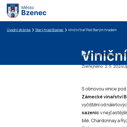
Úvodní stránka
Starý hrad Bzenec
Viniční trať Pod Starým hradem
Drobečková navigace
Viničn
Zveřejněno:
2. 5. 2024
U
S obnovou vinice pod 
Zámecké vinařství 
vyčištění od náletový
sazenic
v nejčastějš
bílé, Chardonnay a Ryz