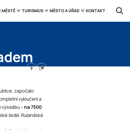
E MĚSTĚ
TURISMUS
MĚSTO A ÚŘAD
KONTAKT
radem
ublice, započalo
ompletní vyklučení a
ně výsadbu –
na 7500
dské šedé, Rulandské