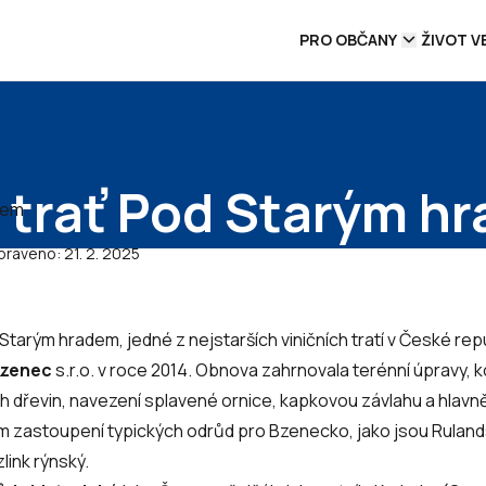
PRO OBČANY
ŽIVOT V
í trať Pod Starým h
praveno:
21. 2. 2025
Starým hradem, jedné z nejstarších viničních tratí v České rep
Bzenec
s.r.o. v roce 2014. Obnova zahrnovala terénní úpravy, k
ch dřevin, navezení splavené ornice, kapkovou závlahu a hlav
ím zastoupení typických odrůd pro Bzenecko, jako jsou Rulan
link rýnský.