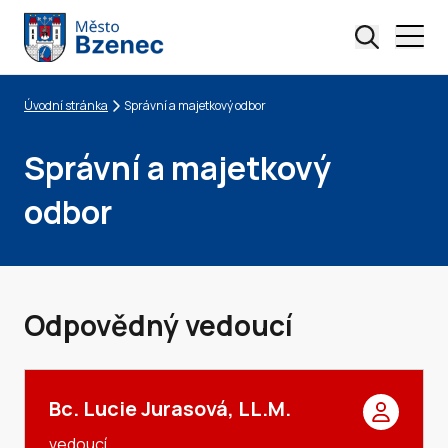
Úvodní stránka
Správní a majetkový odbor
Drobečková navigace
Správní a majetkový
odbor
Odpovědný vedoucí
Bc. Lucie Jurasová, LL.M.
vedoucí