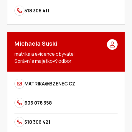
518 306 411
Michaela Suski
matrika a evidence obyvatel
Správní a majetkový odbor
MATRIKA@BZENEC.CZ
606 076 358
518 306 421