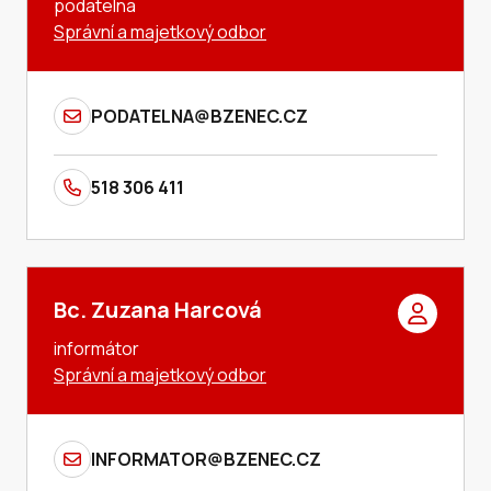
podatelna
Správní a majetkový odbor
PODATELNA@BZENEC.CZ
518 306 411
Bc. Zuzana Harcová
informátor
Správní a majetkový odbor
INFORMATOR@BZENEC.CZ