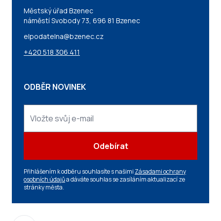
Městský úřad Bzenec
náměstí Svobody 73, 696 81 Bzenec
elpodatelna@bzenec.cz
+420 518 306 411
ODBĚR NOVINEK
Odebírat
Přihlášením k odběru souhlasíte s našimi
Zásadami ochrany
osobních údajů
a dáváte souhlas se zasíláním aktualizací ze
stránky města.