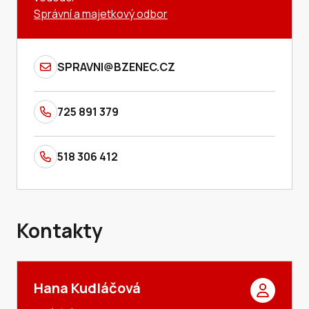
Správní a majetkový odbor
SPRAVNI@BZENEC.CZ
725 891 379
518 306 412
Kontakty
Hana Kudláčová