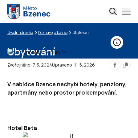
Úvodní stránka
Poznávej a bav se
Ubytování
Drobečková navigace
Ubytování
Zveřejněno:
7. 5. 2024
Upraveno:
11. 5. 2026
V nabídce Bzence nechybí hotely, penziony,
apartmány nebo prostor pro kempování.
Hotel Beta