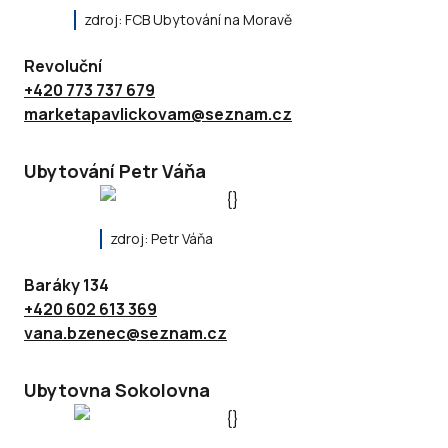
zdroj: FCB Ubytování na Moravě
Revoluční
+420 773 737 679
marketapavlickovam@seznam.cz
Ubytování Petr Váňa
zdroj: Petr Váňa
Baráky 134
+420 602 613 369
vana.bzenec@seznam.cz
Ubytovna Sokolovna