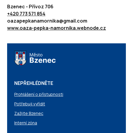
Bzenec - Přívoz 706
+420 773 571 854
oazapepkanamornika@gmail.com
www.oaza-pepka-namornika.webnode.cz
NEPŘEHLÉDNĚTE
Prohlášení o přístupnosti
Potřebuji vyřídit
Zažijte Bzenec
Interní zóna