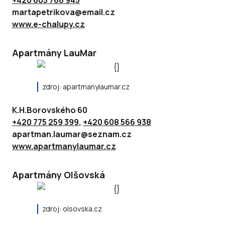
+420 605 766 945
martapetrikova@email.cz
www.e-chalupy.cz
Apartmány LauMar
zdroj: apartmanylaumar.cz
K.H.Borovského 60
+420 775 259 399
,
+420 608 566 938
apartman.laumar@seznam.cz
www.apartmanylaumar.cz
Apartmány Olšovská
zdroj: olsovska.cz