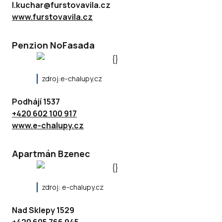
l.kuchar@furstovavila.cz
www.furstovavila.cz
Penzion NoFasada
zdroj:e-chalupy.cz
Podhájí 1537
+420 602 100 917
www.e-chalupy.cz
Apartmán Bzenec
zdroj: e-chalupy.cz
Nad Sklepy 1529