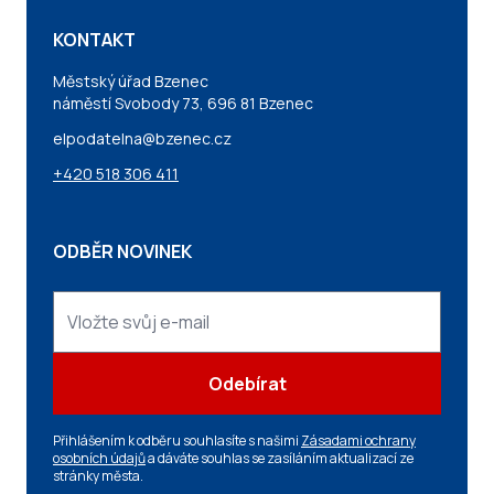
KONTAKT
Městský úřad Bzenec
náměstí Svobody 73, 696 81 Bzenec
elpodatelna@bzenec.cz
+420 518 306 411
ODBĚR NOVINEK
Odebírat
Přihlášením k odběru souhlasíte s našimi
Zásadami ochrany
osobních údajů
a dáváte souhlas se zasíláním aktualizací ze
stránky města.