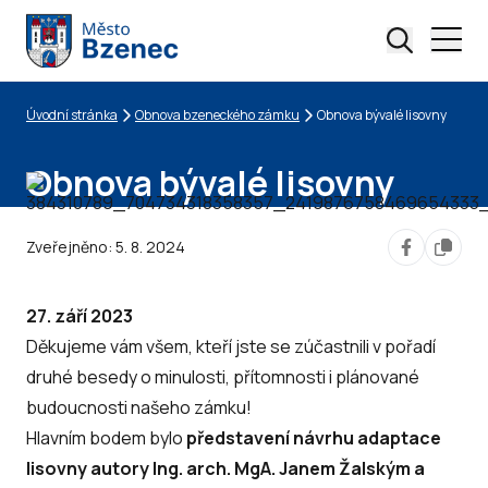
Úvodní stránka
Obnova bzeneckého zámku
Obnova bývalé lisovny
Drobečková navigace
Obnova bývalé lisovny
Zveřejněno:
5. 8. 2024
27. září 2023
Děkujeme vám všem, kteří jste se zúčastnili v pořadí
druhé besedy o minulosti, přítomnosti i plánované
budoucnosti našeho zámku!
Hlavním bodem bylo
představení návrhu adaptace
lisovny autory Ing. arch. MgA. Janem Žalským a