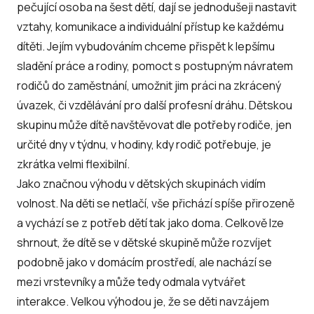
pečující osoba na šest dětí, dají se jednodušeji nastavit
vztahy, komunikace a individuální přístup ke každému
dítěti. Jejím vybudováním chceme přispět k lepšímu
sladění práce a rodiny, pomoct s postupným návratem
rodičů do zaměstnání, umožnit jim práci na zkrácený
úvazek, či vzdělávání pro další profesní dráhu. Dětskou
skupinu může dítě navštěvovat dle potřeby rodiče, jen
určité dny v týdnu, v hodiny, kdy rodič potřebuje, je
zkrátka velmi flexibilní.
Jako značnou výhodu v dětských skupinách vidím
volnost. Na děti se netlačí, vše přichází spíše přirozeně
a vychází se z potřeb dětí tak jako doma. Celkově lze
shrnout, že dítě se v dětské skupině může rozvíjet
podobně jako v domácím prostředí, ale nachází se
mezi vrstevníky a může tedy odmala vytvářet
interakce. Velkou výhodou je, že se děti navzájem