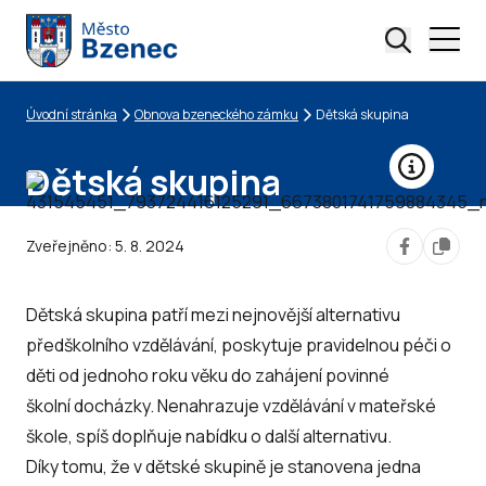
Úvodní stránka
Obnova bzeneckého zámku
Dětská skupina
Drobečková navigace
Dětská skupina
Zveřejněno:
5. 8. 2024
Dětská skupina patří mezi nejnovější alternativu
předškolního vzdělávání, poskytuje pravidelnou péči o
děti od jednoho roku věku do zahájení povinné
školní docházky. Nenahrazuje vzdělávání v mateřské
škole, spíš doplňuje nabídku o další alternativu.
Díky tomu, že v dětské skupině je stanovena jedna