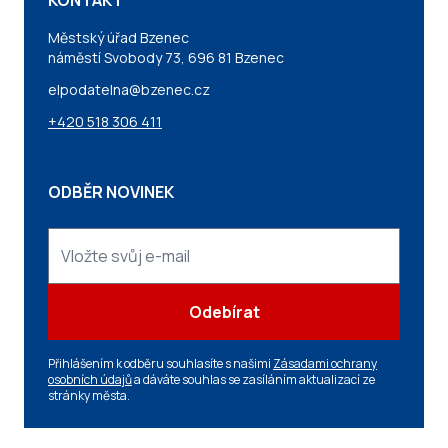
KONTAKT
Městský úřad Bzenec
náměstí Svobody 73, 696 81 Bzenec
elpodatelna@bzenec.cz
+420 518 306 411
ODBĚR NOVINEK
Odebírat
Přihlášením k odběru souhlasíte s našimi
Zásadami ochrany
osobních údajů
a dáváte souhlas se zasíláním aktualizací ze
stránky města.