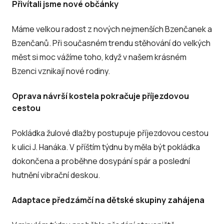
Přivítali jsme nové občánky
Máme velkou radost z nových nejmenších Bzenčanek a
Bzenčanů. Při současném trendu stěhování do velkých
měst si moc vážíme toho, když v našem krásném
Bzenci vznikají nové rodiny.
Oprava návrší kostela pokračuje příjezdovou
cestou
Pokládka žulové dlažby postupuje příjezdovou cestou
k ulici J. Hanáka. V příštím týdnu by měla být pokládka
dokončena a proběhne dosypání spár a poslední
hutnění vibrační deskou.
Adaptace předzámčí na dětské skupiny zahájena