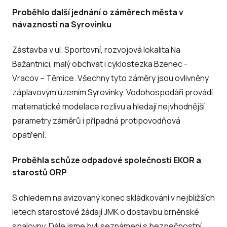
Proběhlo další jednání o záměrech města v
návaznosti na Syrovinku
Zástavba v ul. Sportovní, rozvojová lokalita Na
Bažantnici, malý obchvat i cyklostezka Bzenec -
Vracov – Těmice. Všechny tyto záměry jsou ovlivněny
záplavovým územím Syrovinky. Vodohospodáři provádí
matematické modelace rozlivu a hledají nejvhodnější
parametry záměrů i případná protipovodňová
opatření.
Proběhla schůze odpadové společnosti EKOR a
starostů ORP
S ohledem na avizovaný konec skládkování v nejbližších
letech starostové žádají JMK o dostavbu brněnské
spalovny. Dále jsme byli seznámeni s bezpečnostní