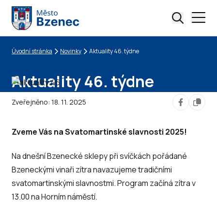
Úvodní stránka
Novinky
Aktuality 46. týdne
Drobečková navigace
Aktuality 46. týdne
Zveřejněno:
18. 11. 2025
Zveme Vás na Svatomartinské slavnosti 2025!
Na dnešní Bzenecké sklepy při svíčkách pořádané
Bzeneckými vinaři zítra navazujeme tradičními
svatomartinskými slavnostmi. Program začíná zítra v
13.00 na Horním náměstí.