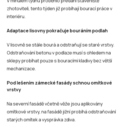
V minulém týdnu proběhlo předání staveniště
zhotoviteli, tento týden již probíhají bourací práce v
interiéru.
Adaptace lisovny pokračuje bouráním podlah
V lisovně se stále bourá a odstraňují se staré vrstvy.
Odstraňování betonu v podlaze musí s ohledem na
sklepy probíhat pouze s bouracími kladivy bez větší
mechanizace.
Pod lešením zámecké fasády schnou omítkové
vrstvy
Na severní fasádě včetně věže jsou aplikovány
omítkové vrstvy, na fasádě jižní probíhá odstraňování
starých omítek a vysprávka zdiva.