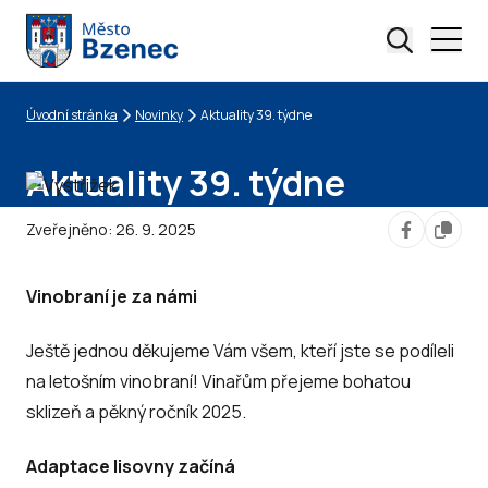
Úvodní stránka
Novinky
Aktuality 39. týdne
Drobečková navigace
Aktuality 39. týdne
Zveřejněno:
26. 9. 2025
Vinobraní je za námi
Ještě jednou děkujeme Vám všem, kteří jste se podíleli
na letošním vinobraní! Vinařům přejeme bohatou
sklizeň a pěkný ročník 2025.
Adaptace lisovny začíná