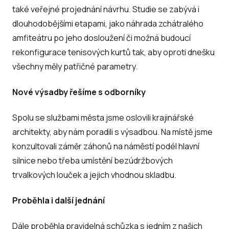
také veřejné projednání návrhu. Studie se zabývá i
dlouhodobějšími etapami, jako náhrada zchátralého
amfiteátru po jeho dosloužení či možná budoucí
rekonfigurace tenisových kurtů tak, aby oproti dnešku
všechny měly patřičné parametry.
Nové výsadby řešíme s odborníky
Spolu se službami města jsme oslovili krajinářské
architekty, aby nám poradili s výsadbou. Na místě jsme
konzultovali záměr záhonů na náměstí podél hlavní
silnice nebo třeba umístění bezúdržbových
trvalkových louček a jejich vhodnou skladbu.
Proběhla i další jednání
Dále proběhla pravidelná schůzka s jedním z našich