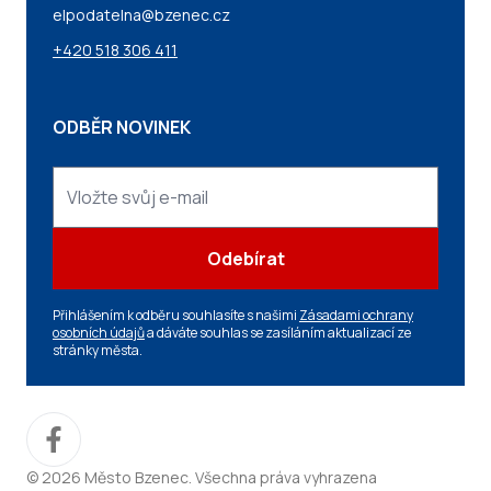
elpodatelna@bzenec.cz
+420 518 306 411
ODBĚR NOVINEK
Odebírat
Přihlášením k odběru souhlasíte s našimi
Zásadami ochrany
osobních údajů
a dáváte souhlas se zasíláním aktualizací ze
stránky města.
© 2026 Město Bzenec. Všechna práva vyhrazena