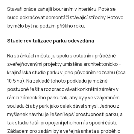
Stavaři práce zahájili bouráním v interiéru. Poté se
bude pokračovat demontáží stávající střechy. Hotovo
by mělo být na podzim příštího roku.
Studie revitalizace parku odevzdána
Na stránkách města je spolu s ostatními průběžně
zveřejňovanými projekty umístěna architektonicko -
krajinářská studie parku v jeho původním rozsahu (cca
10,5 ha). Na základě tohoto podkladu je možné
postupně řešit a rozpracovávat konkrétní záměry v
rámci zámeckého parku tak, aby byly ve vzájemném
souladu či aby park jako celek dával smysl. Jednou z
myšlenek návrhu je řešení lepší prostupnosti parku, a
tak studie řeší i propojení jeho horní a spodní části.
Základem pro zadání byla veřejná anketa a proběhlo