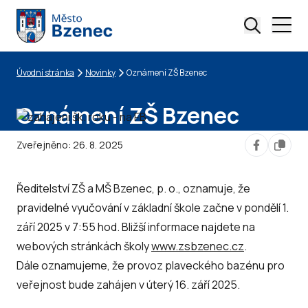
Úvodní stránka
Novinky
Oznámení ZŠ Bzenec
Drobečková navigace
Oznámení ZŠ Bzenec
Zveřejněno:
26. 8. 2025
Ředitelství ZŠ a MŠ Bzenec, p. o., oznamuje, že
pravidelné vyučování v základní škole začne v pondělí 1.
září 2025 v 7:55 hod. Bližší informace najdete na
webových stránkách školy
www.zsbzenec.cz
.
Dále oznamujeme, že provoz plaveckého bazénu pro
veřejnost bude zahájen v úterý 16. září 2025.