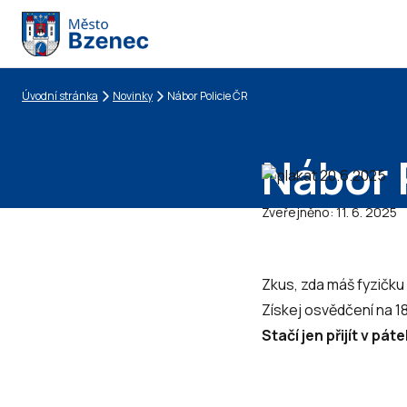
Úvodní stránka
Novinky
Nábor Policie ČR
Drobečková navigace
Nábor 
Zveřejněno:
11. 6. 2025
Zkus, zda máš fyzičku 
Získej osvědčení na 1
Stačí jen přijít v pá