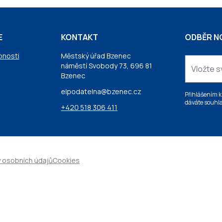
E
KONTAKT
ODBĚR N
pnosti
Městský úřad Bzenec
náměstí Svobody 73, 696 81
Bzenec
elpodatelna@bzenec.cz
Přihlášením k
dáváte souhla
+420 518 306 411
 osobních údajů
Cookies