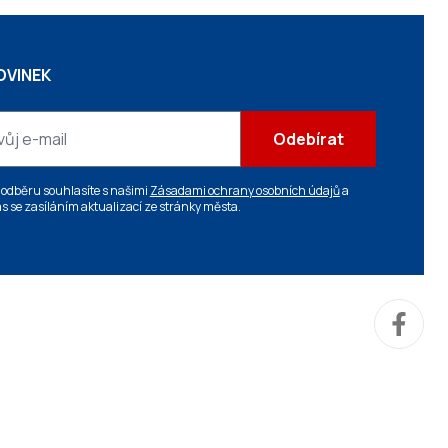
OVINEK
Odebírat
 odběru souhlasíte s našimi
Zásadami ochrany osobních údajů
a
s se zasíláním aktualizací ze stránky města.