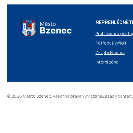
NEPŘEHLÉDNĚT
Prohlášení o přístu
Potřebuji vyřídit
Zažijte Bzenec
Interní zóna
© 2026 Město Bzenec. Všechna práva vyhrazena
Zásady ochrany