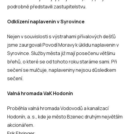
podrobně představili zastupitelstvu.
Odklízení naplavenin v Syrovince
Nejen v souvislosti s výstrahami přívalových dešťů
jsme zaurgovali Povodí Moravy k úklidu naplavenin v
Syrovince. Služby města již mají posečenu většinu
břehů, o které se od tohoto roku staráme sami. Při
sečení se mulčuje, naplaveniny nejsou důsledkem
sečení.
Valná hromada VaK Hodonín
Proběhla valná hromada Vodovodů a kanalizací
Hodonín, a. s., kde je město Bzenec druhým největším
akcionářem.
Erik Ebringer