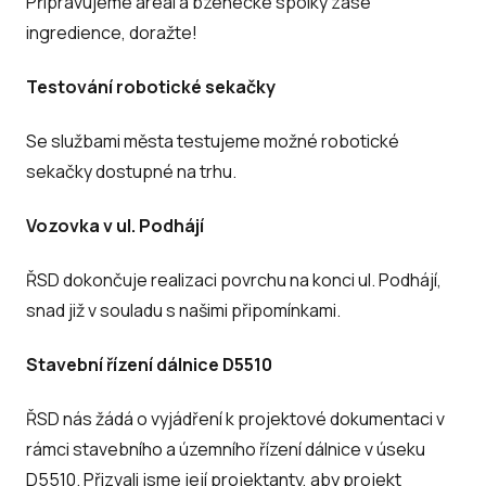
Připravujeme areál a bzenecké spolky zase
ingredience, doražte!
Testování robotické sekačky
Se službami města testujeme možné robotické
sekačky dostupné na trhu.
Vozovka v ul. Podhájí
ŘSD dokončuje realizaci povrchu na konci ul. Podhájí,
snad již v souladu s našimi připomínkami.
Stavební řízení dálnice D5510
ŘSD nás žádá o vyjádření k projektové dokumentaci v
rámci stavebního a územního řízení dálnice v úseku
D5510. Přizvali jsme její projektanty, aby projekt