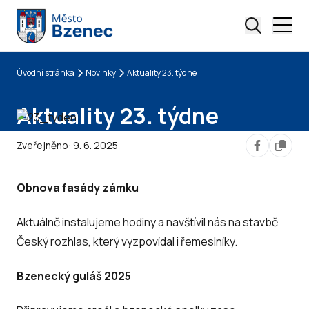
Úvodní stránka
Novinky
Aktuality 23. týdne
Drobečková navigace
Aktuality 23. týdne
Zveřejněno:
9. 6. 2025
Obnova fasády zámku
Aktuálně instalujeme hodiny a navštívil nás na stavbě
Český rozhlas, který vyzpovídal i řemeslníky.
Bzenecký guláš 2025