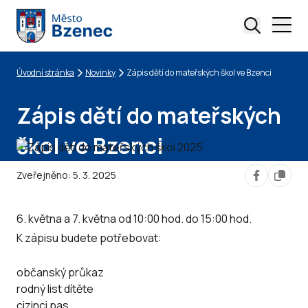
Úvodní stránka
Novinky
Zápis dětí do mateřských škol ve Bzenci
Drobečková navigace
Zápis dětí do mateřských
škol ve Bzenci
Zveřejněno:
5. 3. 2025
6. května a 7. května od 10:00 hod. do 15:00 hod.
K zápisu budete potřebovat:
občanský průkaz
rodný list dítěte
cizinci pas