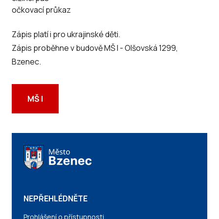
očkovací průkaz
Zápis platí i pro ukrajinské děti.
Zápis proběhne v budově MŠ I - Olšovská 1299,
Bzenec.
MŠ I
NEPŘEHLÉDNĚTE
Prohlášení o přístupnosti