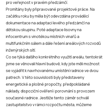
pro veřejnost v pravém předzámčí.
Promítány byly připravované projektové práce. Na
začátku roku by měla být odevzdána prováděcí
dokumentace na adaptaci levého předzámčí na
dětskou skupinu. Poté adaptace lisovny na
infocentrum s vinotékou místních vinařů a
multifunkčním sálem a dále řešení areálových rozvodů
inženýrských sítí.
Co se týká dalšího konkrétního využití areálu, tentokrát
jsme se věnovali hlavní budově, kdy jste měli možnost
se vyjádřit k navrhovanému umístění radnice ve dvou
patrech. V této souvislosti byly představeny
energetické a plošné propočty, předpokládané
náklady, dispoziční ověření i porovnání s provozem
současné radnice. Jestliže tento záměr schválí
zastupitelstvo v rámci rozpočtu města, můžeme