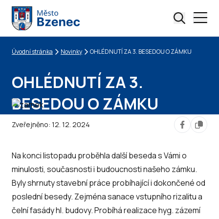
Úvodní stránka
Novinky
OHLÉDNUTÍ ZA 3. BESEDOU O ZÁMKU
Drobečková navigace
OHLÉDNUTÍ ZA 3.
BESEDOU O ZÁMKU
Zveřejněno:
12. 12. 2024
Na konci listopadu proběhla další beseda s Vámi o
minulosti, současnosti i budoucnosti našeho zámku.
Byly shrnuty stavební práce probíhající i dokončené od
poslední besedy. Zejména sanace vstupního rizalitu a
čelní fasády hl. budovy. Probíhá realizace hyg. zázemí