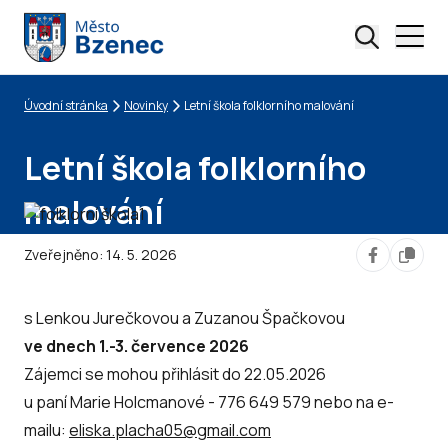
Úvodní stránka
Novinky
Letní škola folklorního malování
Drobečková navigace
Letní škola folklorního
malování
Zveřejněno:
14. 5. 2026
s Lenkou Jurečkovou a Zuzanou Špačkovou
ve dnech 1.-3. července 2026
Zájemci se mohou přihlásit do 22.05.2026
u paní Marie Holcmanové - 776 649 579 nebo na e-
mailu:
eliska.placha05@gmail.com