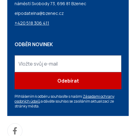
náměstí Svobody 73, 696 81 Bzenec
elpodatelna@bzenec.cz
+420 518 306 411
ODBĚR NOVINEK
Odebírat
Přihlášením k odběru souhlasíte s našimi
Zásadami ochrany
osobních údajů
a dáváte souhlas se zasíláním aktualizací ze
stránky města.