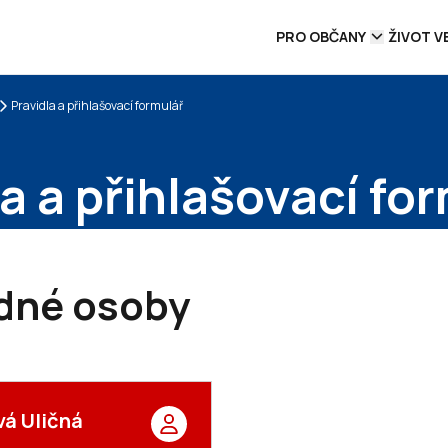
PRO OBČANY
ŽIVOT V
Pravidla a přihlašovací formulář
a a přihlašovací fo
dné osoby
vá Uličná