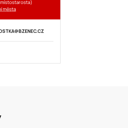
. místostarosta)
í města
OSTKA@BZENEC.CZ
y