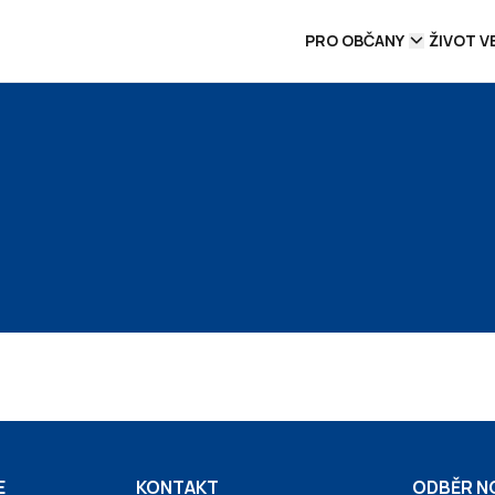
PRO OBČANY
ŽIVOT V
E
KONTAKT
ODBĚR N