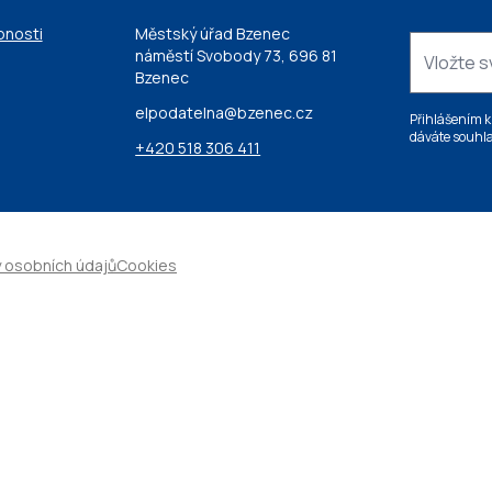
pnosti
Městský úřad Bzenec
náměstí Svobody 73, 696 81
Bzenec
elpodatelna@bzenec.cz
Přihlášením k
dáváte souhla
+420 518 306 411
 osobních údajů
Cookies