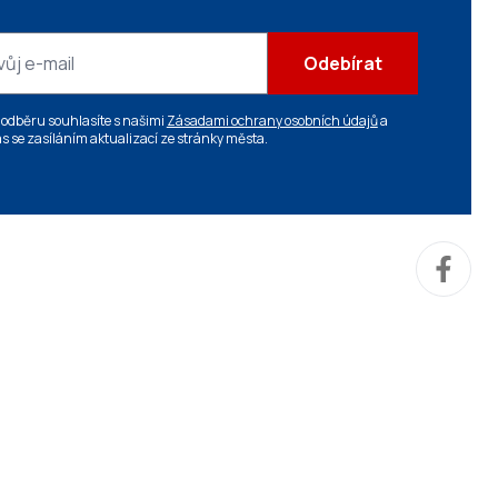
Odebírat
 odběru souhlasíte s našimi
Zásadami ochrany osobních údajů
a
s se zasíláním aktualizací ze stránky města.