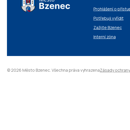
Prohlášení o přístu
Potřebuji vyřídit
Zažijte Bzenec
Interní zóna
© 2026 Město Bzenec. Všechna práva vyhrazena
Zásady ochrany