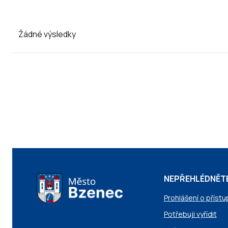
Žádné výsledky
NEPŘEHLÉDNĚT
Prohlášení o přístu
Potřebuji vyřídit