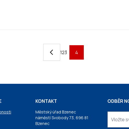
1
2
3
4
E
KONTAKT
ODBĚR N
pnosti
Městský úřad Bzenec
náměstí Svobody 73, 696 81
Bzenec