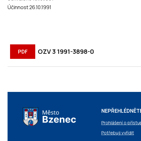
Účinnost 26.10.1991
OZV 3 1991-3898-0
PDF
NEPŘEHLÉDNĚT
Prohlášení o přístu
Potřebuji vyřídit