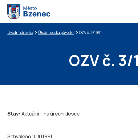
Úvodní stránka
Úřední deska původní
OZV č. 3/1991
Drobečková navigace
OZV č. 3/
Stav:
Aktuální – na úřední desce
Schváleno 10.10.1991