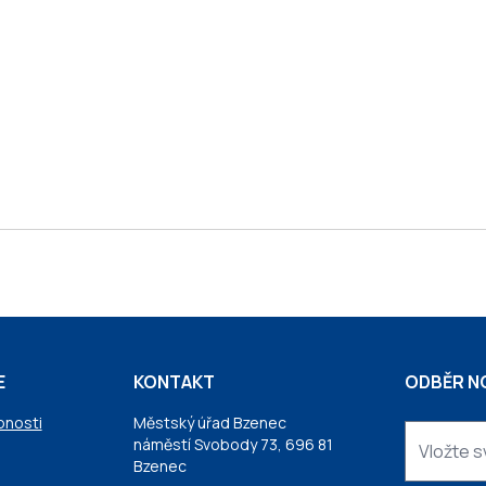
E
KONTAKT
ODBĚR N
pnosti
Městský úřad Bzenec
náměstí Svobody 73, 696 81
Bzenec