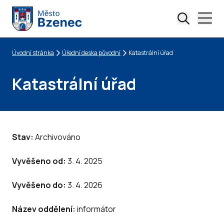
Úvodní stránka
Úřední deska původní
Katastrální úřad
Drobečková navigace
Katastrální úřad
Stav:
Archivováno
Vyvěšeno od:
3. 4. 2025
Vyvěšeno do:
3. 4. 2026
Název oddělení:
informátor