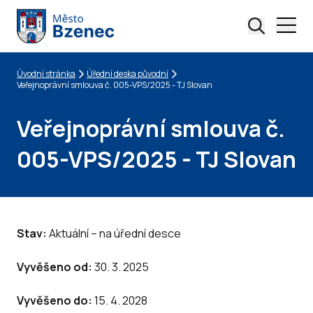
Úvodní stránka
Úřední deska původní
Drobečková navigace
Veřejnoprávní smlouva č. 005-VPS/2025 - TJ Slovan
Veřejnoprávní smlouva č.
005-VPS/2025 - TJ Slovan
Stav:
Aktuální – na úřední desce
Vyvěšeno od:
30. 3. 2025
Vyvěšeno do:
15. 4. 2028