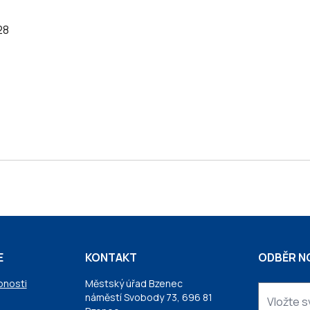
28
E
KONTAKT
ODBĚR N
pnosti
Městský úřad Bzenec
náměstí Svobody 73, 696 81