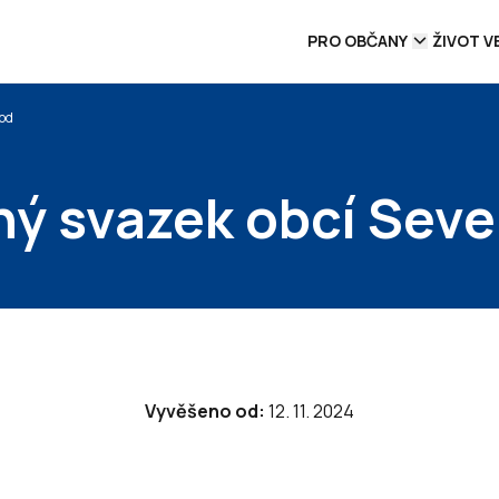
PRO OBČANY
ŽIVOT V
hod
ný svazek obcí Sev
Vyvěšeno od:
12. 11. 2024