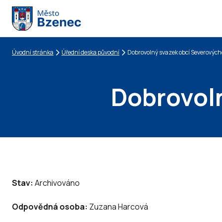
Úvodní stránka
Úřední deska původní
Dobrovolný svazek obcí Severovýc
Drobečková navigace
Dobrovol
Stav:
Archivováno
Odpovědná osoba:
Zuzana Harcová