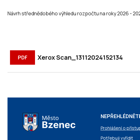
Návrh střednědobého výhledu rozpočtu na roky 2026 - 20
Xerox Scan_13112024152134
PDF
NEPŘEHLÉDNĚT
Prohlášení o přístu
Potřebuji vyřídit