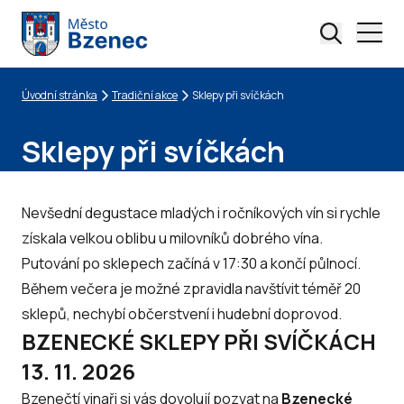
Úvodní stránka
Tradiční akce
Sklepy při svíčkách
Drobečková navigace
Sklepy při svíčkách
Nevšední degustace mladých i ročníkových vín si rychle
získala velkou oblibu u milovníků dobrého vína.
Putování po sklepech začíná v 17:30 a končí půlnocí.
Během večera je možné zpravidla navštívit téměř 20
sklepů, nechybí občerstvení i hudební doprovod.
BZENECKÉ SKLEPY PŘI SVÍČKÁCH
13. 11. 2026
Bzenečtí vinaři si vás dovolují pozvat na
Bzenecké