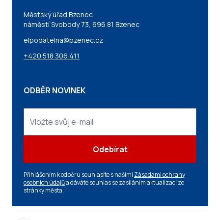
Městský úřad Bzenec
náměstí Svobody 73, 696 81 Bzenec
elpodatelna@bzenec.cz
+420 518 306 411
ODBĚR NOVINEK
Odebírat
Přihlášením k odběru souhlasíte s našimi
Zásadami ochrany
osobních údajů
a dáváte souhlas se zasíláním aktualizací ze
stránky města.