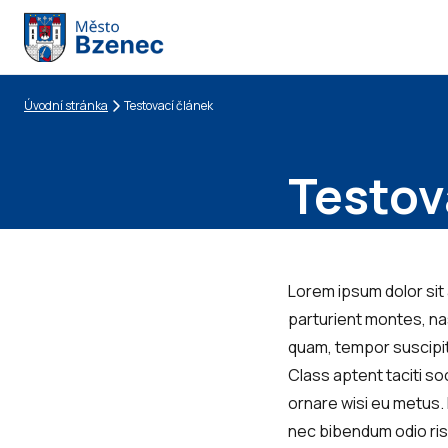
Úvodní stránka
Testovací článek
Drobečková navigace
Testov
Lorem ipsum dolor sit
parturient montes, nas
quam, tempor suscipit 
Class aptent taciti s
ornare wisi eu metus. F
nec bibendum odio risu