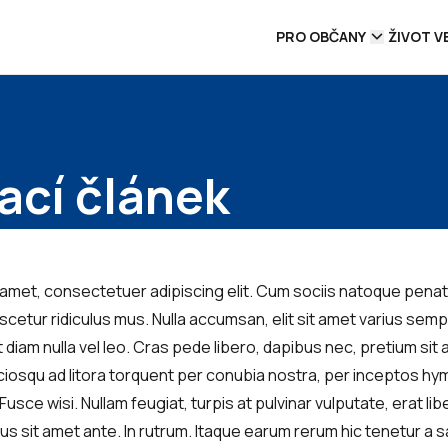
PRO OBČANY
ŽIVOT V
ací článek
 amet, consectetuer adipiscing elit. Cum sociis natoque penat
cetur ridiculus mus. Nulla accumsan, elit sit amet varius sempe
diam nulla vel leo. Cras pede libero, dapibus nec, pretium sit
ociosqu ad litora torquent per conubia nostra, per inceptos h
usce wisi. Nullam feugiat, turpis at pulvinar vulputate, erat libe
s sit amet ante. In rutrum. Itaque earum rerum hic tenetur a s