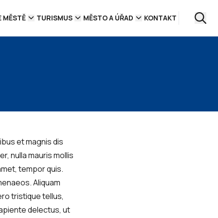
E MĚSTĚ
TURISMUS
MĚSTO A ÚŘAD
KONTAKT
ibus et magnis dis
r, nulla mauris mollis
 amet, tempor quis.
ymenaeos. Aliquam
ro tristique tellus,
apiente delectus, ut