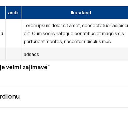
asdk
lkasdasd
Lorem ipsum dolor sit amet, consectetuer adipisc
dd
elit. Cum sociis natoque penatibus et magnis dis
parturient montes, nascetur ridiculus mus
adsads
 je velmi zajímavé
rdionu