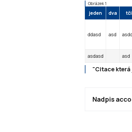
Obrázek 1
jeden
dva
tči
ddasd
asd
asd
asdasd
asd
Citace která
Nadpis acco