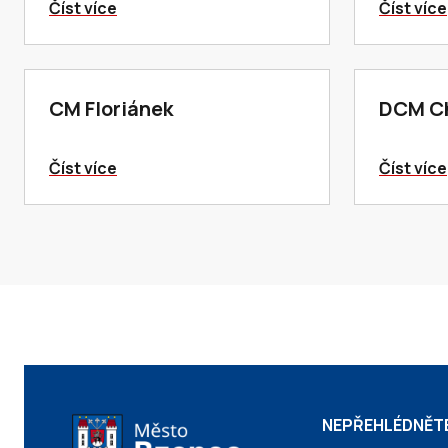
Číst více
Číst více
CM Floriánek
DCM Ch
Číst více
Číst více
NEPŘEHLÉDNĚT