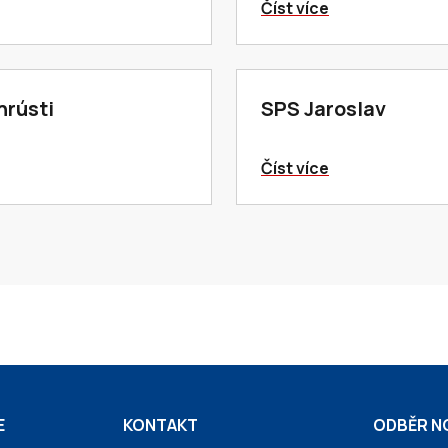
Číst více
rústi
SPS Jaroslav
Číst více
E
KONTAKT
ODBĚR N