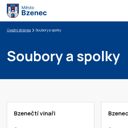
Úvodní stránka
Soubory a spolky
Drobečková navigace
Soubory a spolky
Bzenečtí vinaři
Bzenec