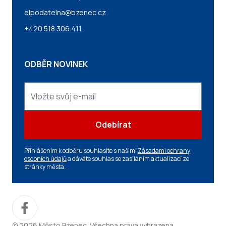
elpodatelna@bzenec.cz
+420 518 306 411
ODBĚR NOVINEK
Odebírat
Přihlášením k odběru souhlasíte s našimi
Zásadami ochrany
osobních údajů
a dáváte souhlas se zasíláním aktualizací ze
stránky města.
© 2026 Město Bzenec. Všechna práva vyhrazena