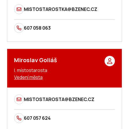
MISTOSTAROSTKA@BZENEC.CZ
607 058 063
Miroslav Goliáš
I. místostarosta
Vedení města
MISTOSTAROSTA@BZENEC.CZ
607 057 624