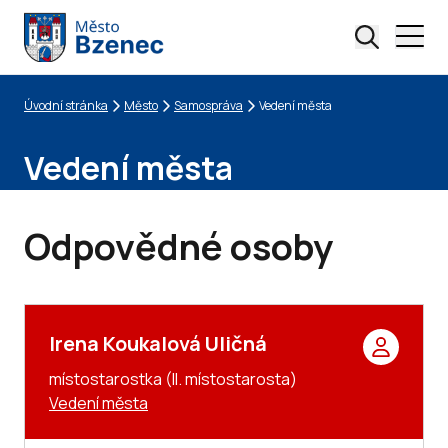
Úvodní stránka
Město
Samospráva
Vedení města
Drobečková navigace
Vedení města
Odpovědné osoby
Irena Koukalová Uličná
místostarostka (II. místostarosta)
Vedení města