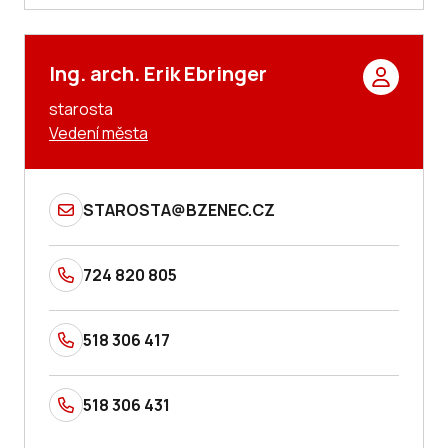
Ing. arch. Erik Ebringer
starosta
Vedení města
STAROSTA@BZENEC.CZ
724 820 805
518 306 417
518 306 431