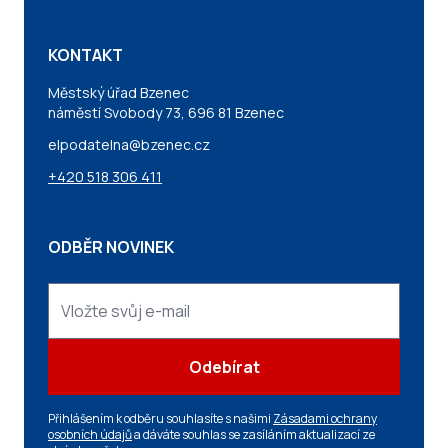
KONTAKT
Městský úřad Bzenec
náměstí Svobody 73, 696 81 Bzenec
elpodatelna@bzenec.cz
+420 518 306 411
ODBĚR NOVINEK
Odebírat
Přihlášením k odběru souhlasíte s našimi
Zásadami ochrany
osobních údajů
a dáváte souhlas se zasíláním aktualizací ze