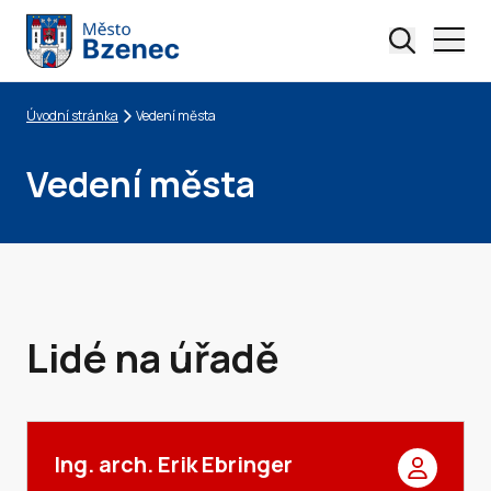
Úvodní stránka
Vedení města
Drobečková navigace
Vedení města
Lidé na úřadě
Ing. arch. Erik Ebringer