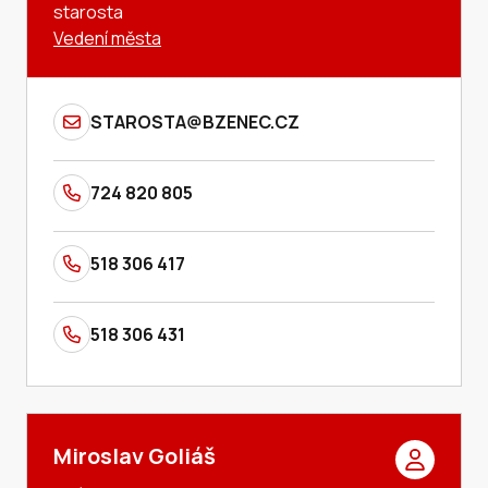
starosta
Vedení města
STAROSTA@BZENEC.CZ
724 820 805
518 306 417
518 306 431
Miroslav Goliáš