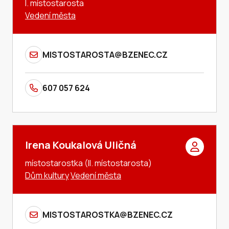
I. místostarosta
Vedení města
MISTOSTAROSTA@BZENEC.CZ
607 057 624
Irena Koukalová Uličná
místostarostka (II. místostarosta)
Dům kultury
Vedení města
MISTOSTAROSTKA@BZENEC.CZ