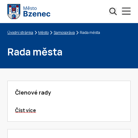
Úvodní stránka
Město
Samospráva
Rada města
Drobečková navigace
Rada města
Členové rady
Číst více