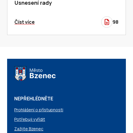
Usnesení rady
Číst více
98
NEPŘEHLÉDNĚTE
Prohlášení o přístupnosti
Potřebuji vyřídit
Zažijte Bzenec