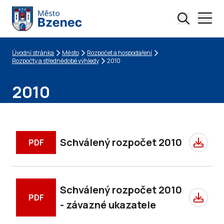
Úvodní stránka
Město
Rozpočet a hospodaření
Drobečková navigace
Rozpočty a střednědobé výhledy
2010
2010
Schválený rozpočet 2010
PDF
Schválený rozpočet 2010
PDF
- závazné ukazatele