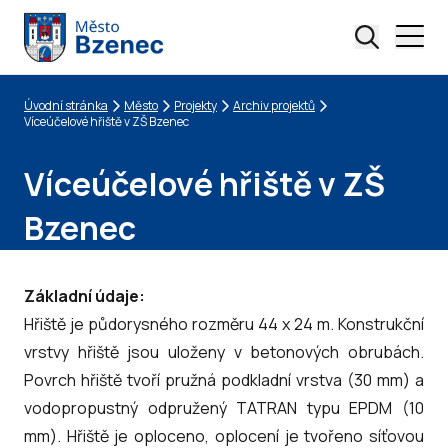
Úvodní stránka
Město
Projekty
Archiv projektů
Drobečková navigace
Víceúčelové hřiště v ZŠ Bzenec
Víceúčelové hřiště v ZŠ
Bzenec
Základní údaje:
Hřiště je půdorysného rozměru 44 x 24 m. Konstrukční
vrstvy hřiště jsou uloženy v betonových obrubách.
Povrch hřiště tvoří pružná podkladní vrstva (30 mm) a
vodopropustný odpružený TATRAN typu EPDM (10
mm). Hřiště je oploceno, oplocení je tvořeno síťovou