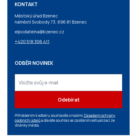
KONTAKT
Městský úřad Bzenec
náměstí Svobody 73, 696 81 Bzenec
elpodatelna@bzenec.cz
+420 518 306 411
ODBĚR NOVINEK
Odebírat
Přihlášením k odběru souhlasíte s našimi
Zásadami ochrany
osobních údajů
a dáváte souhlas se zasíláním aktualizací ze
stránky města.