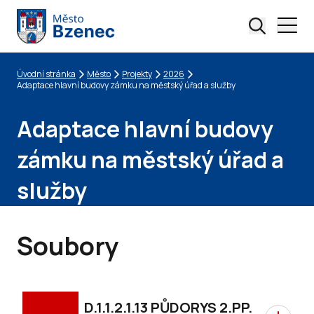
Úvodní stránka
Město
Projekty
2026
Drobečková navigace
Adaptace hlavní budovy zámku na městský úřad a služby
Adaptace hlavní budovy
zámku na městský úřad a
služby
Soubory
D.1.1.2.1.13 PŮDORYS 2.PP.