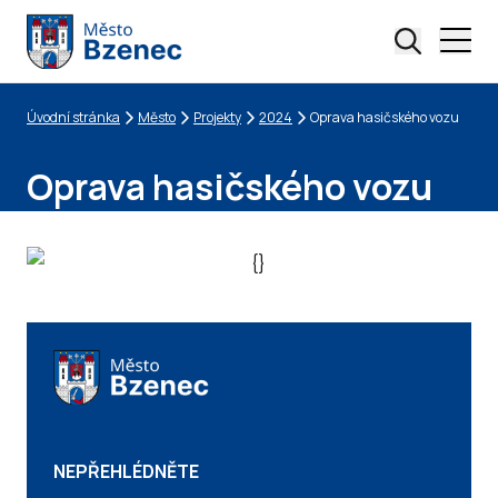
Úvodní stránka
Město
Projekty
2024
Oprava hasičského vozu
Drobečková navigace
Oprava hasičského vozu
NEPŘEHLÉDNĚTE