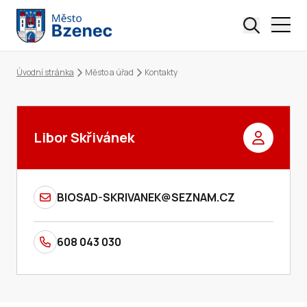
Úvodní stránka
Město a úřad
Kontakty
Drobečková navigace
Libor Skřivánek
BIOSAD-SKRIVANEK@SEZNAM.CZ
608 043 030