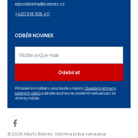
elpodatelna@bzenec.cz
+420 518 306 411
ODBĚR NOVINEK
Odebírat
Přihlášením k odběru souhlasíte s našimi
Zásadami ochrany
osobních údajů
a dáváte souhlas se zasíláním aktualizací ze
stránky města.
© 2026 Město Bzenec. Všechna práva vyhrazena