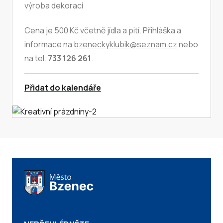
výroba dekorací
Cena je 500 Kč včetně jídla a pití. Přihláška a
informace na
bzeneckyklubik@seznam.cz
nebo
na tel.
733 126 261
.
Přidat do kalendáře