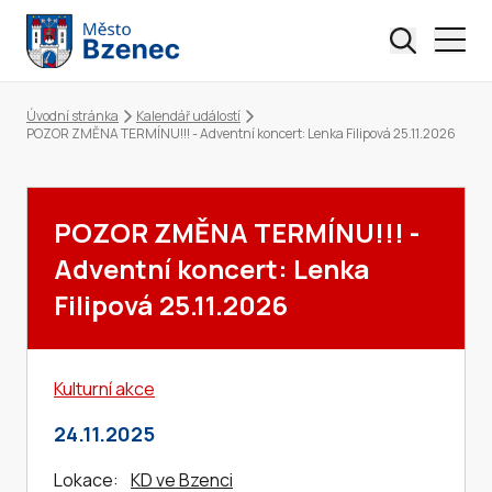
Úvodní stránka
Kalendář událostí
Drobečková navigace
POZOR ZMĚNA TERMÍNU!!! - Adventní koncert: Lenka Filipová 25.11.2026
POZOR ZMĚNA TERMÍNU!!! -
Adventní koncert: Lenka
Filipová 25.11.2026
Kulturní akce
24.11.2025
Lokace:
KD ve Bzenci