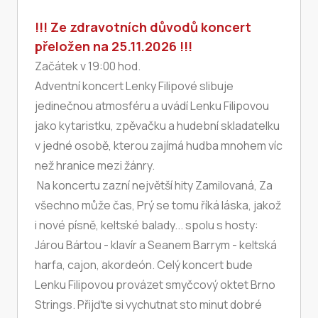
!!! Ze zdravotních důvodů koncert
přeložen na 25.11.2026 !!!
Začátek v 19:00 hod.
Adventní koncert Lenky Filipové slibuje
jedinečnou atmosféru a uvádí Lenku Filipovou
jako kytaristku, zpěvačku a hudební skladatelku
v jedné osobě, kterou zajímá hudba mnohem víc
než hranice mezi žánry.
Na koncertu zazní největší hity Zamilovaná, Za
všechno může čas, Prý se tomu říká láska, jakož
i nové písně, keltské balady... spolu s hosty:
Járou Bártou - klavír a Seanem Barrym - keltská
harfa, cajon, akordeón. Celý koncert bude
Lenku Filipovou provázet smyčcový oktet Brno
Strings. Přijďte si vychutnat sto minut dobré