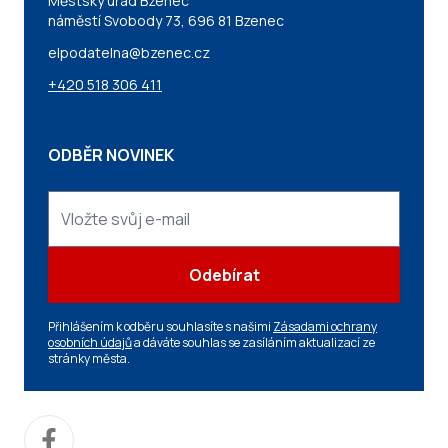
Městský úřad Bzenec
náměstí Svobody 73, 696 81 Bzenec
elpodatelna@bzenec.cz
+420 518 306 411
ODBĚR NOVINEK
Odebírat
Přihlášením k odběru souhlasíte s našimi
Zásadami ochrany
osobních údajů
a dáváte souhlas se zasíláním aktualizací ze
stránky města.