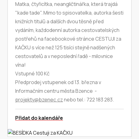
Matka, čtyřicítka, neangličtinářka, která trajdá
"kade tade". Mimo to spisovatelka, autorka šesti
knižních titulů a dalších dvou těsně před
vydáním, každodenní autorka cestovatelských
postřehů na facebookové stránce CESTUJI za
KAČKU s více než 125 tisíci stejně nadšených
cestovatelů a v neposlední řadě - milovnice
vína!
Vstupné 100 Kč
Předprodej vstupenek od 13. března v
Informačním centru města Bzence -
projekty@bzenec.cz
nebo tel.: 722 183 283.
Přidat do kalendáře