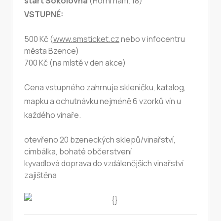
start Sokolovna
(Horní nám. 18)
VSTUPNÉ:
500 Kč (
www.smsticket.cz
nebo v infocentru
města Bzence)
700 Kč (na místě v den akce)
Cena vstupného zahrnuje skleničku, katalog,
mapku a ochutnávku nejméně 6 vzorků vín u
každého vinaře.
otevřeno 20 bzeneckých sklepů/vinařství,
cimbálka, bohaté občerstvení
kyvadlová doprava do vzdálenějších vinařství
zajištěna