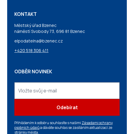
KONTAKT
Městský úřad Bzenec
náměstí Svobody 73, 696 81 Bzenec
elpodatelna@bzenec.cz
+420 518 306 411
ODBĚR NOVINEK
Odebírat
Přihlášením k odběru souhlasíte s našimi
Zásadami ochrany
osobních údajů
a dáváte souhlas se zasíláním aktualizací ze
stránky města.