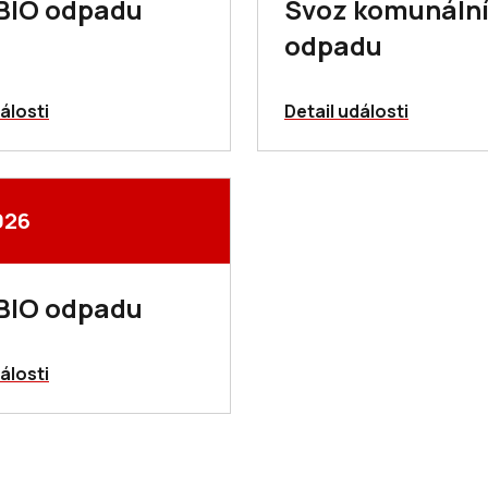
BIO odpadu
Svoz komunáln
odpadu
álosti
Detail události
026
BIO odpadu
álosti