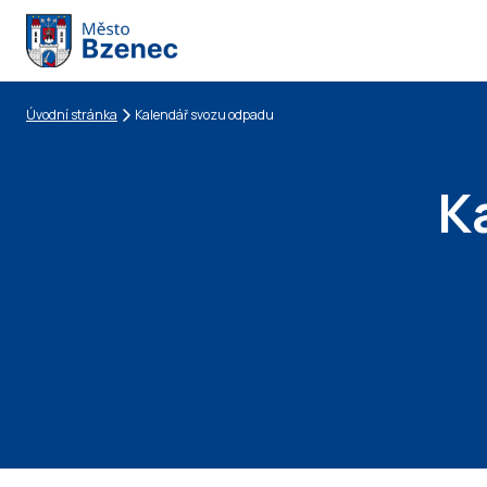
Úvodní stránka
Kalendář svozu odpadu
Drobečková navigace
K