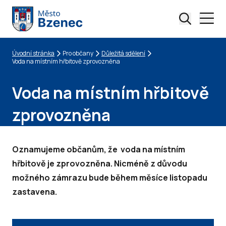
Úvodní stránka
Pro občany
Důležitá sdělení
Drobečková navigace
Voda na místním hřbitově zprovozněna
Voda na místním hřbitově
zprovozněna
Oznamujeme občanům, že voda na místním
hřbitově je zprovozněna. Nicméně z důvodu
možného zámrazu bude během měsíce listopadu
zastavena.