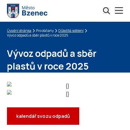
Úvodní stránka
Pro občany
Důležitá sdělení
Drobečková navigace
Vývoz odpadů a sběr plastů v roce 2025
Vývoz odpadů a sběr
plastů v roce 2025
kalendář svozu odpadů