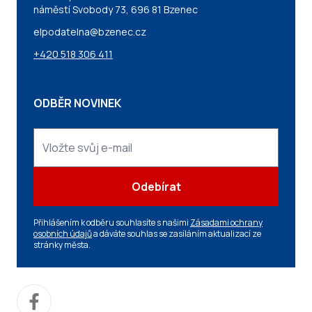
náměstí Svobody 73, 696 81 Bzenec
elpodatelna@bzenec.cz
+420 518 306 411
ODBĚR NOVINEK
Odebírat
Přihlášením k odběru souhlasíte s našimi
Zásadami ochrany
osobních údajů
a dáváte souhlas se zasíláním aktualizací ze
stránky města.