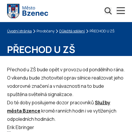
Úvodní stránka
Pro občany
Důležitá sdělení
PŘECHOD U ZŠ
Drobečková navigace
PŘECHOD U ZŠ
Přechod u ZŠ bude opět v provozu od pondělního rána.
O víkendu bude zhotovitel oprav silnice realizovat jeho
vodorovné značení a v návaznosti na to bude
spuštěna světelná signalizace.
Do té doby posilujeme dozor pracovníků
Služby
města Bzence
kromě ranních hodin i ve vytížených
odpoledních hodinách.
Erik Ebringer